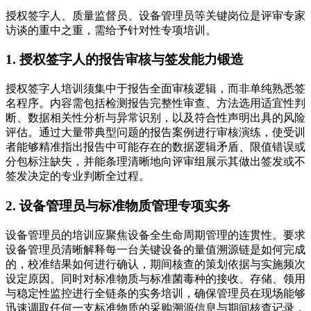
授权签字人、质量监督员、设备管理员等关键岗位是评审专家
访谈的重中之重，需给予针对性专项培训。
1. 授权签字人的报告审核与签发能力锻造
授权签字人培训须集中于报告全面审核逻辑，而非单纯熟悉签
名程序。内容需包括检测报告完整性审查、方法选用适宜性判
断、数据相关性分析与异常识别，以及符合性声明出具的风险
评估。通过大量带典型问题的报告案例进行审核演练，使受训
者能够精准指出报告中可能存在的数据逻辑矛盾、限值错误或
分包标注缺失，并能条理清晰地向评审组展示其做出签发或不
签发决定的专业判断全过程。
2. 设备管理员与标准物质管理专项实务
设备管理员的培训应聚焦设备全生命周期管理的连贯性。要求
设备管理员清晰解释每一台关键设备的量值溯源链是如何完成
的，校准结果如何进行确认，期间核查的策划依据与实施频次
设定原因。同时对标准物质与标准菌毒种的接收、存储、领用
与稳定性监控进行全链条的实务培训，确保管理员在现场能够
迅速调取任何一支标准物质的采购溯源信息与期间核查记录，