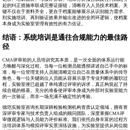
起的纠正措施串联成完整证据链，清晰存入人员技术档案。关
键不仅在于资料齐全，更在于档案能够展示从识别能力需求、
到实施培训、再到验证效果并输出改进的全闭环逻辑，使档案
本身成为实验室管理有效性的有力佐证。
结语：系统培训是通往合规能力的最佳路
径
CMA评审前的人员培训究其本质，是一次全面的体系运行能
力唤醒与深化过程。当每一位检测员能透彻讲述自己手中的标
准，每一位管理支持人员能清晰定位自己在质量体系中的传导
角色，每一位关键岗位人员能从容展示基于专业判断的履职过
程，实验室便已超越了单纯通过评审的诉求，真正构筑起了持
续合规的根基。充分的准备使评审本身成为外部对实验室能力
的一次验证，而非一场充满不确定性的考验。
德垲实验室咨询长期深耕检验检测机构资质认定领域，拥有资
深评审专家与技术负责人组成的顾问团队，深度掌握CMA评
审微观逻辑与人员能力评价标准。我们依托自身丰富的过程方
法培训体系与模拟评审实景演练设施，为实验室提供从岗位能