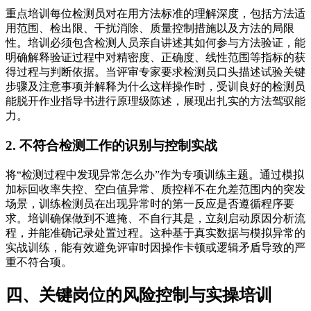
重点培训每位检测员对在用方法标准的理解深度，包括方法适
用范围、检出限、干扰消除、质量控制措施以及方法的局限
性。培训必须包含检测人员亲自讲述其如何参与方法验证，能
明确解释验证过程中对精密度、正确度、线性范围等指标的获
得过程与判断依据。当评审专家要求检测员口头描述试验关键
步骤及注意事项并解释为什么这样操作时，受训良好的检测员
能脱开作业指导书进行原理级陈述，展现出扎实的方法驾驭能
力。
2. 不符合检测工作的识别与控制实战
将“检测过程中发现异常怎么办”作为专项训练主题。通过模拟
加标回收率失控、空白值异常、质控样不在允差范围内的突发
场景，训练检测员在出现异常时的第一反应是否遵循程序要
求。培训确保做到不遮掩、不自行其是，立刻启动原因分析流
程，并能准确记录处置过程。这种基于真实数据与模拟异常的
实战训练，能有效避免评审时因操作卡顿或逻辑矛盾导致的严
重不符合项。
四、关键岗位的风险控制与实操培训