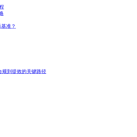
程
略
际基准？
从合规到提效的关键路径