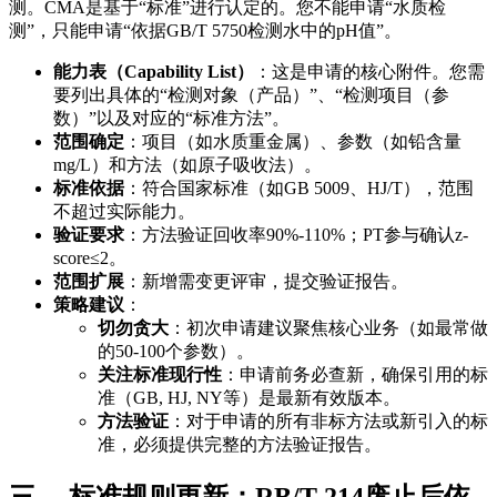
测。CMA是基于“标准”进行认定的。您不能申请“水质检
测”，只能申请“依据GB/T 5750检测水中的pH值”。
能力表（Capability List）
：这是申请的核心附件。您需
要列出具体的“检测对象（产品）”、“检测项目（参
数）”以及对应的“标准方法”。
范围确定
：项目（如水质重金属）、参数（如铅含量
mg/L）和方法（如原子吸收法）。
标准依据
：符合国家标准（如GB 5009、HJ/T），范围
不超过实际能力。
验证要求
：方法验证回收率90%-110%；PT参与确认z-
score≤2。
范围扩展
：新增需变更评审，提交验证报告。
策略建议
：
切勿贪大
：初次申请建议聚焦核心业务（如最常做
的50-100个参数）。
关注标准现行性
：申请前务必查新，确保引用的标
准（GB, HJ, NY等）是最新有效版本。
方法验证
：对于申请的所有非标方法或新引入的标
准，必须提供完整的方法验证报告。
三、 标准规则更新：RB/T 214废止后依