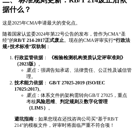
据什么？
这是2025年CMA申请最大的变化点。
随着国家认监委2024年第22号公告的发布，曾作为CMA“圣
经”的
RB/T 214-2017正式废止
。现在的CMA评审实行
“行政法
规+技术标准”双轨制
：
行政监管依据
：
《检验检测机构资质认定评审准则》
（2023版）
。
重点
：强调告知承诺、法律责任、公正性及诚信管
理。
技术能力依据
：
GB/T 27025-2019 (ISO/IEC
17025:2017)
。
重点
：体系文件的架构需转向GB/T 27025，重点
考核
风险思维
、
判定规则
及
数字化管理
（LIMS）
。
避坑指南
：如果您现在还找咨询公司买“基于RB/T
214”的模板文件，评审时将面临严重不符合项！