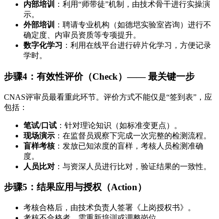
内部培训
：利用“师带徒”机制，由技术骨干进行实操演
示。
外部培训
：聘请专业机构（如德垲实验室咨询）进行不
确定度、内审员资质等专项提升。
数字化学习
：利用在线平台进行碎片化学习，方便记录
学时。
步骤4：有效性评价（Check）——
最关键一步
CNAS评审员最看重此环节。评价方式不能仅是“签到表”，应
包括：
笔试/口试
：针对理论知识（如标准变更点）。
现场演示
：在监督员观察下完成一次完整的检测流程。
盲样考核
：发放已知浓度的盲样，考核人员检测准确
度。
人员比对
：与资深人员进行比对，验证结果的一致性。
步骤5：结果应用与授权（Action）
考核合格后，由技术负责人签署《上岗授权书》。
考核不合格者，需重新培训或调整岗位。