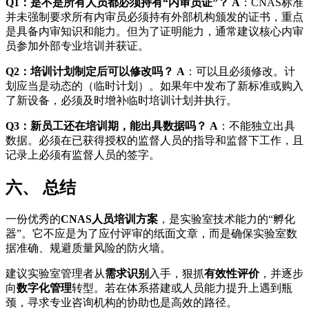
Q1：是不是所有人员都必须持有“内审员证”？
A
：CNAS标准
并未强制要求所有内审员必须持有外部机构颁发的证书，重点
是具备内审知识和能力。但为了证明能力，通常建议核心内审
员参加外部专业培训并获证。
Q2：培训计划制定后可以修改吗？
A
：可以且必须修改。计
划应当是动态的（临时计划）。如果年中发布了新标准或购入
了新设备，必须及时增补临时培训计划并执行。
Q3：新员工还在培训期，能出具数据吗？
A
：不能独立出具
数据。必须在已获得授权的监督人员的指导和监督下工作，且
记录上必须有监督人员的签字。
六、 总结
一份优秀的
CNAS人员培训方案
，是实验室技术能力的“孵化
器”。它不应是为了应付评审的纸面文章，而是确保实验室数
据准确、规避质量风险的防火墙。
建议实验室管理者从
需求识别
入手，狠抓
有效性评价
，并逐步
向
数字化管理
转型。若在体系搭建或人员能力提升上遇到瓶
颈，寻求专业咨询机构的协助也是高效的路径。