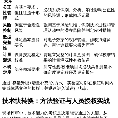
要素
公正
有基本要求，
必须系统识别、分析并消除影响公正性
性管
但往往流于形
的风险源，形成闭环记录
理
式
风险
侧重于合规性
强调基于风险思维，识别技术过程和管
控制
风险
理活动中的潜在风险并制定应对措施
数据
满足基本溯源
对电子数据的权限管理、修改痕迹留
完整
要求
存、审计追踪要求极为严苛
性
计量
设备按期检定/
需建立完整的计量溯源图，确保校准结
溯源
校准
果的计量溯源性有效传递
不确
所有检测/校准项目均必须具备测量不
部分领域要求
定度
确定度评定程序及评定报告
通过“存量升级+增量补充”的方式，实验室可以在极短时间内
完成体系文件的换版，并迅速进入试运行状态。
技术快转换：方法验证与人员授权实战
现场评审中，技术能力的考核是决定能否通过的关键。从