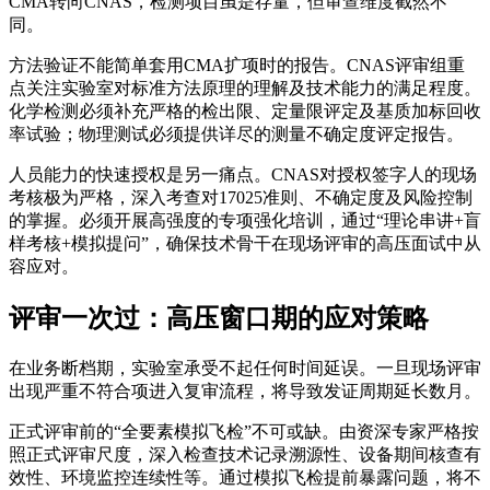
CMA转向CNAS，检测项目虽是存量，但审查维度截然不
同。
方法验证不能简单套用CMA扩项时的报告。CNAS评审组重
点关注实验室对标准方法原理的理解及技术能力的满足程度。
化学检测必须补充严格的检出限、定量限评定及基质加标回收
率试验；物理测试必须提供详尽的测量不确定度评定报告。
人员能力的快速授权是另一痛点。CNAS对授权签字人的现场
考核极为严格，深入考查对17025准则、不确定度及风险控制
的掌握。必须开展高强度的专项强化培训，通过“理论串讲+盲
样考核+模拟提问”，确保技术骨干在现场评审的高压面试中从
容应对。
评审一次过：高压窗口期的应对策略
在业务断档期，实验室承受不起任何时间延误。一旦现场评审
出现严重不符合项进入复审流程，将导致发证周期延长数月。
正式评审前的“全要素模拟飞检”不可或缺。由资深专家严格按
照正式评审尺度，深入检查技术记录溯源性、设备期间核查有
效性、环境监控连续性等。通过模拟飞检提前暴露问题，将不