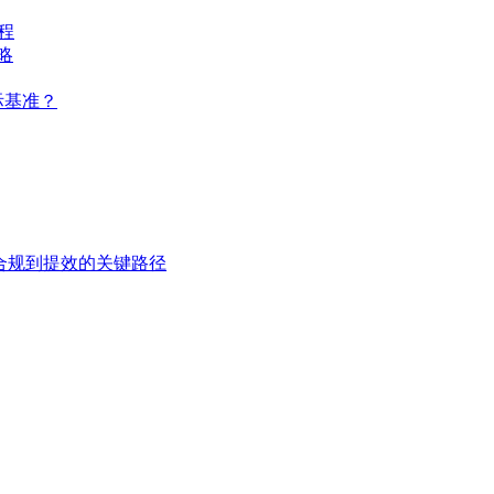
程
略
际基准？
从合规到提效的关键路径