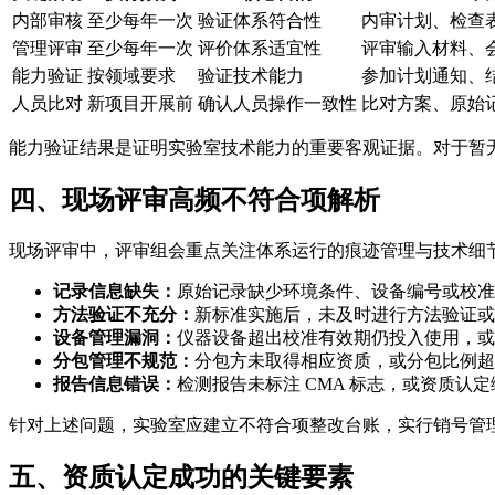
内部审核
至少每年一次
验证体系符合性
内审计划、检查
管理评审
至少每年一次
评价体系适宜性
评审输入材料、
能力验证
按领域要求
验证技术能力
参加计划通知、
人员比对
新项目开展前
确认人员操作一致性
比对方案、原始
能力验证结果是证明实验室技术能力的重要客观证据。对于暂
四、现场评审高频不符合项解析
现场评审中，评审组会重点关注体系运行的痕迹管理与技术细
记录信息缺失：
原始记录缺少环境条件、设备编号或校准
方法验证不充分：
新标准实施后，未及时进行方法验证或
设备管理漏洞：
仪器设备超出校准有效期仍投入使用，或
分包管理不规范：
分包方未取得相应资质，或分包比例超
报告信息错误：
检测报告未标注 CMA 标志，或资质认
针对上述问题，实验室应建立不符合项整改台账，实行销号管
五、资质认定成功的关键要素