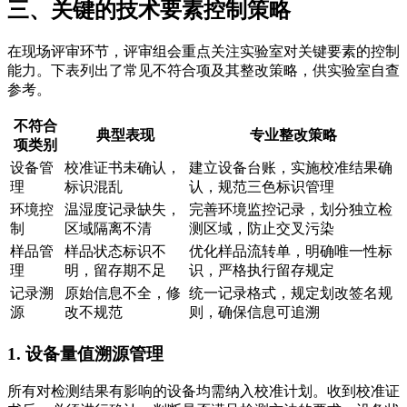
三、关键的技术要素控制策略
在现场评审环节，评审组会重点关注实验室对关键要素的控制
能力。下表列出了常见不符合项及其整改策略，供实验室自查
参考。
不符合
典型表现
专业整改策略
项类别
设备管
校准证书未确认，
建立设备台账，实施校准结果确
理
标识混乱
认，规范三色标识管理
环境控
温湿度记录缺失，
完善环境监控记录，划分独立检
制
区域隔离不清
测区域，防止交叉污染
样品管
样品状态标识不
优化样品流转单，明确唯一性标
理
明，留存期不足
识，严格执行留存规定
记录溯
原始信息不全，修
统一记录格式，规定划改签名规
源
改不规范
则，确保信息可追溯
1. 设备量值溯源管理
所有对检测结果有影响的设备均需纳入校准计划。收到校准证